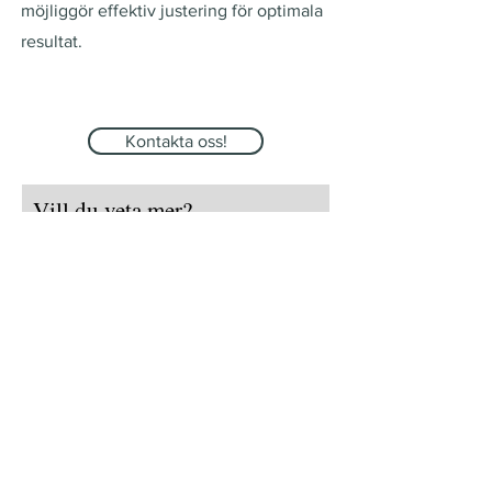
möjliggör effektiv justering för optimala
resultat.
Kontakta oss!
Vill du veta mer?
Använd formuläret nedan eller maila oss på
info@talkedit.se
Namn
E-post
Företag