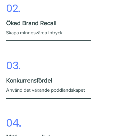
02.
Ökad Brand R
ecall
Skapa minnesvärda
intryck
03.
Konkurre
nsfördel
A
nv
änd d
et vä
xande poddlandskape
t
04.