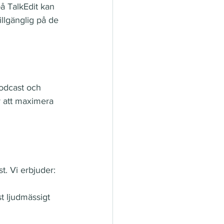
på TalkEdit kan 
illgänglig på de 
odcast och 
r att maximera 
st. Vi erbjuder:
t ljudmässigt 