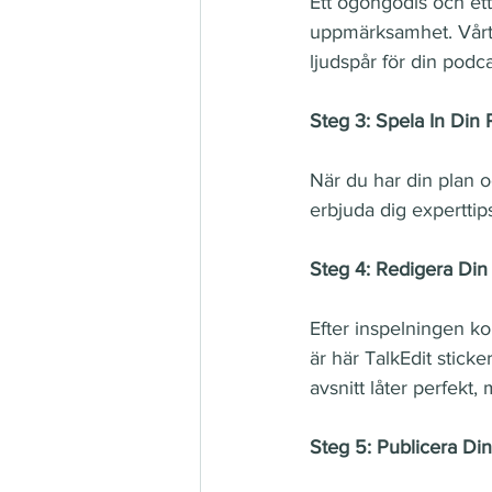
Ett ögongodis och ett
uppmärksamhet. Vårt 
ljudspår för din podc
Steg 3: Spela In Din
När du har din plan o
erbjuda dig experttip
Steg 4: Redigera Din
Efter inspelningen k
är här TalkEdit sticker
avsnitt låter perfekt
Steg 5: Publicera Di