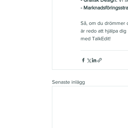
- Grafisk Design:
 Vi 
- Marknadsföringsstra
Så, om du drömmer om 
är redo att hjälpa di
med TalkEdit!
Senaste inlägg