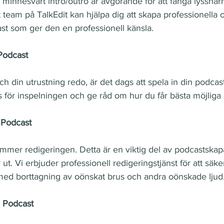
 minnesvärt intro/outro är avgörande för att fånga lyssnar
team på TalkEdit kan hjälpa dig att skapa professionella 
ast som ger den en professionell känsla.
 Podcast
ch din utrustning redo, är det dags att spela in din podcast
s för inspelningen och ge råd om hur du får bästa möjliga l
 Podcast
ommer redigeringen. Detta är en viktig del av podcastskap
 ut. Vi erbjuder professionell redigeringstjänst för att säkers
, med borttagning av oönskat brus och andra oönskade ljud
n Podcast