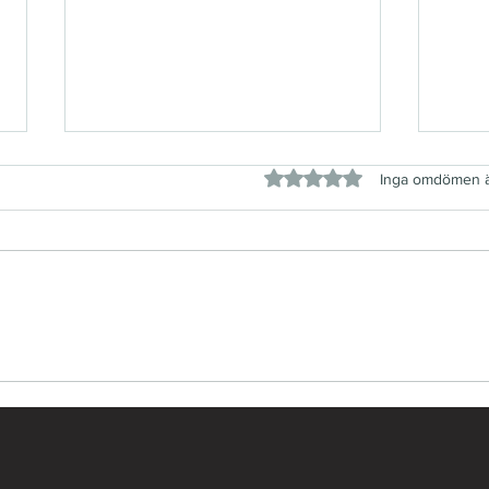
Betygsatt till 0 av 5 stjärno
Inga omdömen 
Så kan du förbättra
5 Va
ljudkvaliteten på din
Podc
podcast – Experttips från
Du U
TalkEdit