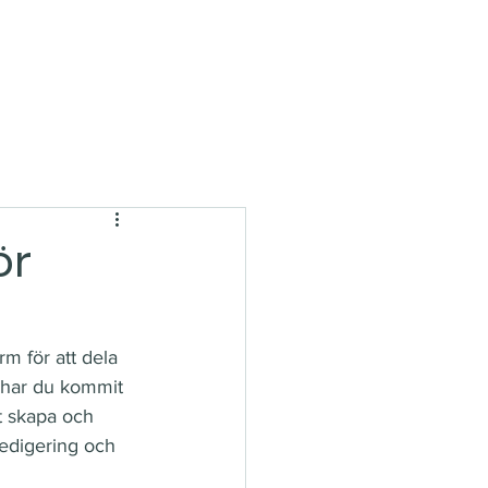
ör
rm för att dela 
 har du kommit 
t skapa och 
redigering och 