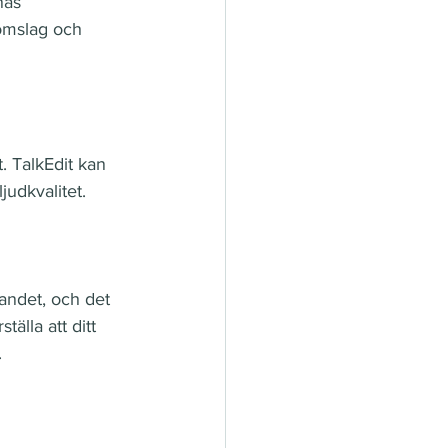
nas 
omslag och 
. TalkEdit kan 
judkvalitet.
andet, och det 
tälla att ditt 
.