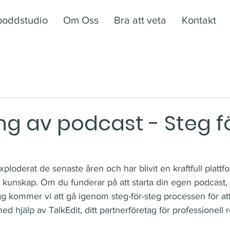
poddstudio
Om Oss
Bra att veta
Kontakt
ng av podcast - Steg f
loderat de senaste åren och har blivit en kraftfull plattfo
h kunskap. Om du funderar på att starta din egen podcast,
lägg kommer vi att gå igenom steg-för-steg processen för at
ed hjälp av TalkEdit, ditt partnerföretag för professionell 