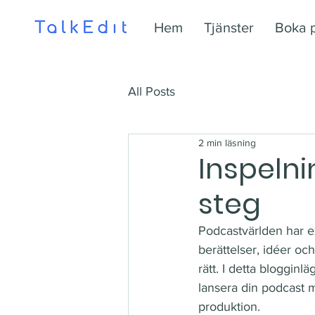
Hem
Tjänster
Boka 
All Posts
2 min läsning
Inspelni
steg
Podcastvärlden har exp
berättelser, idéer oc
rätt. I detta bloggin
lansera din podcast m
produktion.