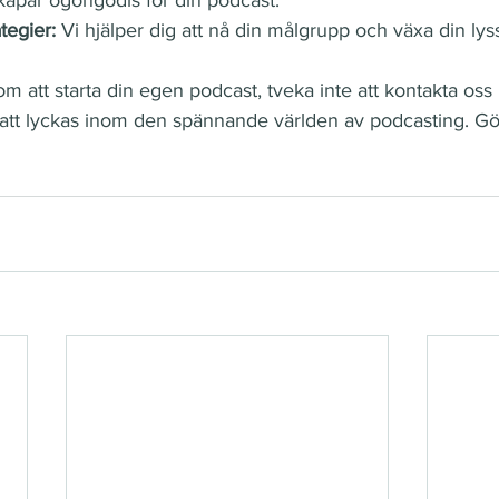
skapar ögongodis för din podcast.
tegier:
 Vi hjälper dig att nå din målgrupp och växa din lys
att starta din egen podcast, tveka inte att kontakta oss p
g att lyckas inom den spännande världen av podcasting. Gör