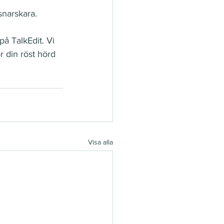
snarskara.
å TalkEdit. Vi 
 din röst hörd 
Visa alla