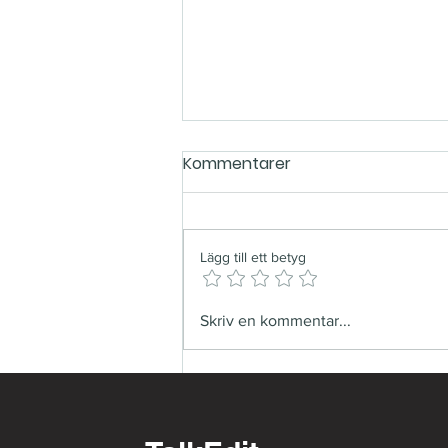
Kommentarer
Lägg till ett betyg
Framtiden för företags-
Skriv en kommentar...
podcaster: Hur de kan
stärka ditt varumärke